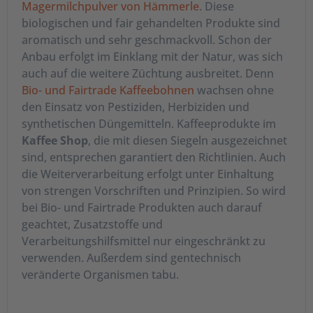
dem Herd. Hier kann zwar ein beliebiges kleines
Magermilchpulver von Hämmerle
. Diese
Töpfchen verwendet werden, aber Kenner kochen
biologischen und fair gehandelten Produkte sind
Ihren Mokka nur im langstieligen Kännchen wie es
aromatisch und sehr geschmackvoll. Schon der
traditionell in der Türkei und Griechenland
Anbau erfolgt im Einklang mit der Natur, was sich
verwendet wird („Ibrik“ auf türkisch oder „Briki“ im
auch auf die weitere Züchtung ausbreitet. Denn
Griechischen genannt, auf dem Balkan benutzt
Bio- und Fairtrade Kaffeebohnen
wachsen ohne
man die "Cezve", eine Mokkakanne). Mehr
den Einsatz von Pestiziden, Herbiziden und
Wissenswertes über Mokka
gibt's in unserem
synthetischen Düngemitteln. Kaffeeprodukte im
Blogbeitrag zu lesen.
Kaffee Shop
, die mit diesen Siegeln ausgezeichnet
sind, entsprechen garantiert den Richtlinien. Auch
die Weiterverarbeitung erfolgt unter Einhaltung
Kaffee-Pads und -Pouches bestellen
von strengen Vorschriften und Prinzipien. So wird
Leckeren Kaffee mit Pads herzustellen geht schnell
bei Bio- und Fairtrade Produkten auch darauf
und einfach. Längst gibt es neben den klassischen
geachtet, Zusatzstoffe und
Senseo-Pads viele Kaffee-Pads und Kaffee Pad
Verarbeitungshilfsmittel nur eingeschränkt zu
Maschinen anderer Hersteller. Bei allen ist das
verwenden. Außerdem sind gentechnisch
Kaffeepulver aromaversiegelt verpackt und wird
veränderte Organismen tabu.
erst durch das Einsetzen in die Kaffeemaschine
geöffnet. Hier im
Kaffee Shop
bieten wir Ihnen