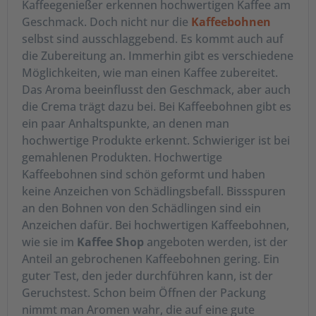
Kaffeegenießer erkennen hochwertigen Kaffee am
Geschmack. Doch nicht nur die
Kaffeebohnen
selbst sind ausschlaggebend. Es kommt auch auf
die Zubereitung an. Immerhin gibt es verschiedene
French Press Kaffee
Möglichkeiten, wie man einen Kaffee zubereitet.
hier im Shop
Das Aroma beeinflusst den Geschmack, aber auch
erhältlich
die
Crema
trägt dazu bei. Bei Kaffeebohnen gibt es
Die Herstellung in der French
ein paar Anhaltspunkte, an denen man
Press ist seit Jahrzehnten ein
hochwertige Produkte erkennt. Schwieriger ist bei
Klassiker für unterwegs und
gemahlenen Produkten. Hochwertige
Zuhause. Das Geling-Geheimnis: Der Kaffee muss
Kaffeebohnen sind schön geformt und haben
deutlich grober gemahlen sein, als bei der
keine Anzeichen von Schädlingsbefall. Bissspuren
Zubereitung im Filter oder im Vollautomaten.
an den Bohnen von den Schädlingen sind ein
Sonst wird der French Press Kaffee nicht lecker,
Anzeichen dafür. Bei hochwertigen Kaffeebohnen,
sondern bitter und trüb. Damit das nicht passiert,
wie sie im
Kaffee Shop
angeboten werden, ist der
liefern wir French Press Kaffee im perfekten
Anteil an gebrochenen Kaffeebohnen gering. Ein
Mahlgrad. Halten Sie Ausschau nach unserem
guter Test, den jeder durchführen kann, ist der
günstigen Komplettset inklusive French Press
Geruchstest. Schon beim Öffnen der Packung
Kanne im tollen Design, passend
nimmt man Aromen wahr, die auf eine gute