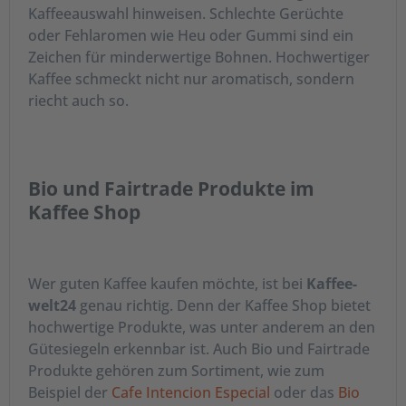
gemahlenem Kaffee und süßer Überraschung -
Kaffeeauswahl hinweisen. Schlechte Gerüchte
immer wieder einmal im Angebot!
oder Fehlaromen wie Heu oder Gummi sind ein
Zeichen für minderwertige Bohnen. Hochwertiger
Griechischen oder türkischen Mokka
Kaffee schmeckt nicht nur aromatisch, sondern
online kaufen
riecht auch so.
Alle Mokkas sind sehr fein gemahlen und erhalten
dank spezieller Röstung ihren unverkennbaren
Geschmack. Bei Kaffee-Welt24 finden Sie eine
Bio und Fairtrade Produkte im
Auswahl feiner Mokkas:
Kaffee Shop
Loumidis Papagalos
Griechischer Mokka
Minas Kava
Kroatischer Mokka
Istanbul Türkischer Mokka
Wer guten Kaffee kaufen möchte, ist bei
Kaffee-
Bravo Griechischer Mokka
welt24
genau richtig. Denn der Kaffee Shop bietet
Greco Mokka - Der griechische Mokka von der
hochwertige Produkte, was unter anderem an den
schwäbischen Alb
Gütesiegeln erkennbar ist. Auch Bio und Fairtrade
Diese Mokkas eignen sich für die Verwendung in
Produkte gehören zum Sortiment, wie zum
der Maschine ebenso wie für die Zubereitung auf
Beispiel der
Cafe Intencion Especial
oder das
Bio