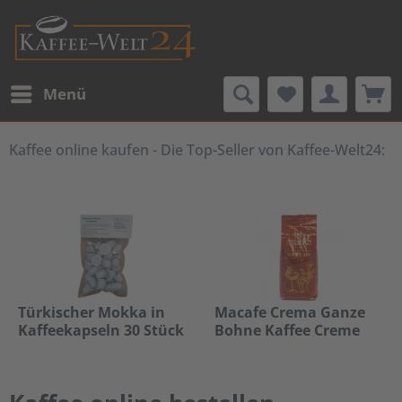
Menü
Kaffee online kaufen - Die Top-Seller von Kaffee-Welt24:
Türkischer Mokka in
Macafe Crema Ganze
Kaffeekapseln 30 Stück
Bohne Kaffee Creme
1000g
Inhalt
30 Stück
(0,47 € * / 1 Stück)
Inhalt
1 Kilogramm
ab 13,99 € *
ab 22,69 € *