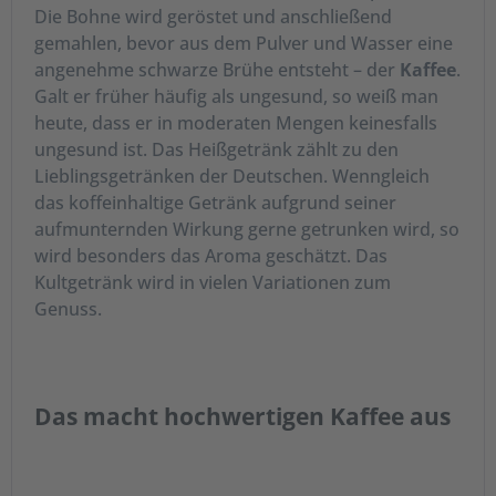
Die Bohne wird geröstet und anschließend
verschiedenen Röstgraden
gemahlen, bevor aus dem Pulver und Wasser eine
Hier erhalten Sie exquisite Kaffeebohnen in
angenehme schwarze Brühe entsteht – der
Kaffee
.
verschiedenen
Röstungen für einen eher sanften
Galt er früher häufig als ungesund, so weiß man
oder aromatischeren Kaffeegenuss. Viele Faktoren
heute, dass er in moderaten Mengen keinesfalls
beeinflussen den Geschmack Ihrer Kaffeebohnen:
ungesund ist. Das Heißgetränk zählt zu den
Lieblingsgetränken der Deutschen. Wenngleich
Sorte der Kaffeebohnen (Arabica oder Robusta o.a.)
das koffeinhaltige Getränk aufgrund seiner
Klimatische Bedingungen am Anbauort
aufmunternden Wirkung gerne getrunken wird, so
Reifedauer und Zeitpunkt der Ernte
wird besonders das Aroma geschätzt. Das
Nasse, trockene oder halbtrockene Aufbereitung der
Kultgetränk wird in vielen Variationen zum
Kaffeekirschen
Genuss.
Qualität der Röstung
Mahlgrad und Zubereitungsart
Der
Kaffee Creme von Hämmerle
bietet fein-
aromatischen Kaffeegeschmack während
Das macht hochwertigen Kaffee aus
der
Macafe Miscela Milano
mittelamerikanisches
Feuer in typisch italienischer, kraftvoller
Röstung in Ihre Kaffeetasse bringt.