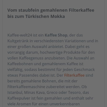
Kaffeepads von Schirmer (auch als Fairtrade Bio
Kaffeepads) und Pouches von Dallmayr für
Vom staubfein gemahlenen Filterkaffee
Spezialkaffeemaschinen in der Gastronomie oder
bis zum Türkischen Mokka
Gemeinschaftseinrichtungen.
Übrigens
: Die nespressokompatiblen Holz-Kaffee-
Kaffee-welt24 ist ein
Kaffee Shop
, der das
Kapseln von rezemo bieten wir nicht mehr selbst
Kultgetränk in verschiedensten Variationen und in
an, aber verlinken direkt zur Herstellerseite, wo Sie
einer großen Auswahl anbietet. Dabei geht es
diese auch bestellen können.
vorrangig darum, hochwertige Produkte für den
vollen Kaffeegenuss anzubieten. Die Auswahl an
Bio- und
Fair-Trade-Kaffee im Kaffee
Kaffeebohnen und gemahlenem Kaffee ist
Shop bestellen
vielfältig, sodass bestimmt für jeden Geschmack
Sie möchten fair gehandelten Kaffee kaufen, der
etwas Passendes dabei ist. Der
Filterkaffee
sind
nach ökologischen Kriterien angebaut ist? Wir
bereits gemahlene Bohnen, die mit der
bieten
Bio
und
Fair Trade
Produkte aus
Filterkaffeemaschine zubereitet werden. Ob
Überzeugung an, wie zum Beispiel den
Cafe
Istanbul, Minas Kava, Greco oder Tesoro, das
Intencion Especial
oder das
Bio Magermilchpulver
Kaffeepulver ist fein gemahlen und enthält sehr
von Hämmerle
- leicht erkennbar an
viele Aromen für einen unverkennbaren