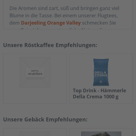
Die Aromen sind zart, süß und bringen ganz viel
Blume in die Tasse. Bei einem unserer Flugtees,
dem
Darjeeling Orange Valley
schmecken Sie
zum Beispiel ganz erstaunliche Noten, die an
Maiglöckchen erinnern.
Unsere Röstkaffee Empfehlungen:
Ein
wunderbares Tee-Erlebnis
für Genießer!
Filterkaffee
gemahlen
und
aromafrisch verpackt
Top Drink - Hämmerle
Della Crema 1000 g
Bei Kaffee-Welt24 bieten wir Ihnen eine Auswahl
Inhalt
1 Kilogramm
an Kaffees bekannter Traditionsmarken, darunter
0,00 € *
ab 6,69 € *
...
Unsere Gebäck Empfehlungen:
Jacobs