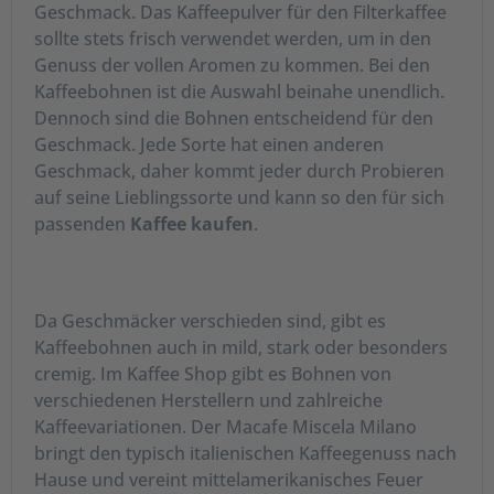
den
Gütesiegeln. Hier profitieren Mensch und
Geschmack. Das Kaffeepulver für den Filterkaffee
Umwelt von nachhaltiger Landwirtschaft und
sollte stets frisch verwendet werden, um in den
angemessenen Kaffeepreisen. Bio- und Fair Trade
Genuss der vollen Aromen zu kommen. Bei den
Kaffeebohnen wachsen ohne den Einsatz von
Kaffeebohnen ist die Auswahl beinahe unendlich.
Pestiziden, Herbiziden und synthetischen
Dennoch sind die Bohnen entscheidend für den
Düngemitteln. Kaffeeprodukte im Kaffee Shop, die
Geschmack. Jede Sorte hat einen anderen
mit diesen Siegeln ausgezeichnet sind,
Geschmack, daher kommt jeder durch Probieren
entsprechen den Richtlinien des ökologischen
auf seine Lieblingssorte und kann so den für sich
Anbaus. Auch die Weiterverarbeitung erfolgt unter
passenden
Kaffee kaufen
.
Einhaltung von strengen Vorschriften und
Prinzipien. So wird bei Bioprodukten auch darauf
geachtet, Zusatzstoffe und
Da Geschmäcker verschieden sind, gibt es
Verarbeitungshilfsmittel nur eingeschränkt und
Kaffeebohnen auch in mild, stark oder besonders
gemäß der Bestimmungen zu verwenden.
cremig. Im Kaffee Shop gibt es Bohnen von
Gentechnisch veränderte Organismen sind tabu.
verschiedenen Herstellern und zahlreiche
Kaffeevariationen. Der Macafe Miscela Milano
Kaffeebohnen für Vollautomaten
bringt den typisch italienischen Kaffeegenuss nach
kaufen
Hause und vereint mittelamerikanisches Feuer