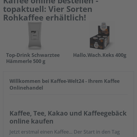
Kaffee online bestellen -
topaktuell: Vier Sorten
Rohkaffee erhältlich!
Top-Drink Schwarztee
Hallo.Wach.Keks 400g
Hämmerle 500 g
Inhalt
0.5 Kilogramm
(13,58 € * / 1 Kilogramm)
Inhalt
0.4 Kilogramm
(45,50 € * / 1 Kilogramm)
ab 6,79 € *
18,20 € *
Willkommen bei Kaffee-Welt24 - Ihrem Kaffee
Onlinehandel
Kaffee, Tee, Kakao und Kaffeegebäck
online kaufen
Jetzt erstmal einen Kaffee... Der Start in den Tag