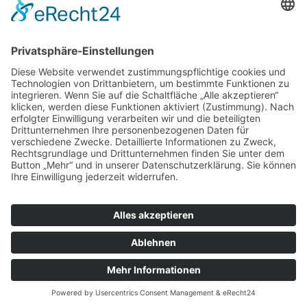
Service Hotline
Shop Service
Informationen
Empfehlungen
* Alle Preise inkl. gesetzl. Mehrwertsteuer zzgl.
Versandkosten
. |
Copyright © 2008-2026 KaffeeWelt24
Über Kaffee-Welt24: Automaten & mehr
Kontakt
Zahlung und Versand
Widerrufsrecht
Datenschutz
AGB und Kundeninformationen
Impressum