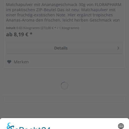
Matchapulver mit Ananasgeschmack 30g von FLORAPHARM
im praktischen ZIP-Beutel Das ist neu: Matchapulver mit
einer fruchtig-exotischen Note. Hier ergänzt tropisches
Ananas-Aroma den frischen, leicht herben Geschmack von
Matcha aus Japan....
Inhalt
0.03 Kilogramm
(273,00 € * / 1 Kilogramm)
ab 8,19 € *
Details
Merken
Service Hotline