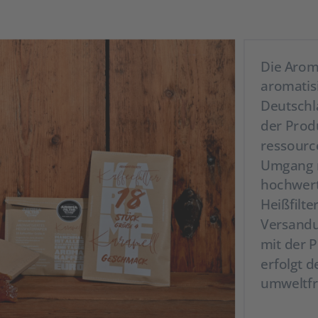
Die Arom
aromatis
Deutschla
der Prod
ressourc
Umgang m
hochwert
Heißfilt
Versandu
mit der P
erfolgt d
umweltfr