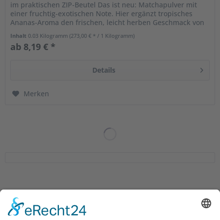
im praktischen ZIP-Beutel Das ist neu: Matchapulver mit
einer fruchtig-exotischen Note. Hier ergänzt tropisches
Ananas-Aroma den frischen, leicht herben Geschmack von
Matcha aus Japan....
Inhalt
0.03 Kilogramm
(273,00 € * / 1 Kilogramm)
ab 8,19 € *
Details
Merken
Service Hotline