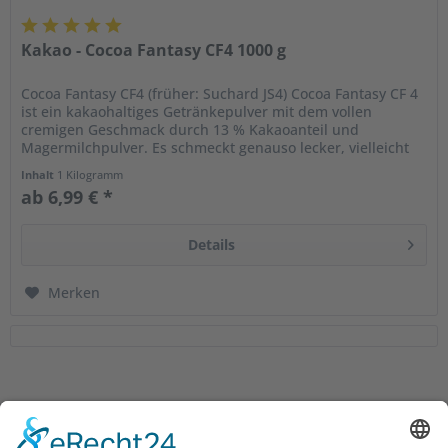
Kakao - Cocoa Fantasy CF4 1000 g
Cocoa Fantasy CF4 (früher: Suchard JS4) Cocoa Fantasy CF 4
ist ein kakaohaltiges Getränkepulver mit dem vollen
cremigen Geschmack durch 13 % Kakaoanteil und
Magermilchpulver. Es schmeckt genauso lecker, vielleicht
sogar noch...
Inhalt
1 Kilogramm
ab 6,99 € *
Details
Merken
Service Hotline