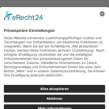
Service Hotline
Shop Service
Informationen
Empfehlungen
* Alle Preise inkl. gesetzl. Mehrwertsteuer zzgl.
Versandkosten
. |
Copyright © 2008-2026 KaffeeWelt24
Über Kaffee-Welt24: Automaten & mehr
Kontakt
Zahlung und Versand
Widerrufsrecht