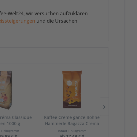
ee-Welt24, wir versuchen aufzuklären
eissteigerungen
und die Ursachen
Créma Classique
Kaffee Creme ganze Bohne
Splendid 
en 1000 g
Hämmerle Ragazza Crema
Crema Kaffe
1000g
t
1 Kilogramm
Inhalt
1 Kilogramm
Inhalt
1
19,89 € *
ab 17,49 € *
ab 24