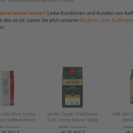
 wird immer teurer?
Liebe Kundinnen und Kunden von Kaff
 des so ist: Lesen Sie jetzt unseren
Blogtext über Kaffeepr
r!
g Cafe Elise Crema
Jacobs Export Traditional
Café Sati 
nze Kaffeebohnen
Cafe Creme Bohne 1000g
Bohn
1000g
alt
1 Kilogramm
Inhalt
1 Kilogramm
Inhal
 16,29 € *
ab 15,19 € *
ab 