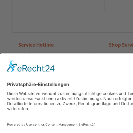
Service Hotline
Shop Serv
Telefonische Unterstützung und
Zahlung u
Beratung unter:
Rückgabe
Widerrufs
07024-2345
AGB und K
Mo-Do, 09:00 - 17:00 Uhr
Fr, 09:00 - 14:00 Uhr
Vertrag w
* Alle Preis