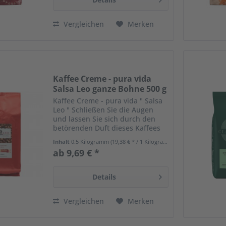
Vergleichen
Merken
Kaffee Creme - pura vida
Salsa Leo ganze Bohne 500 g
Kaffee Creme - pura vida " Salsa
Leo " Schließen Sie die Augen
und lassen Sie sich durch den
betörenden Duft dieses Kaffees
nach Kuba entführen. An den
Inhalt
0.5 Kilogramm
(19,38 € * / 1 Kilogramm)
steilen Hängen des östlichen
ab 9,69 € *
Hochlandes reifen die
Arabicabohnen für diesen...
Details
Vergleichen
Merken