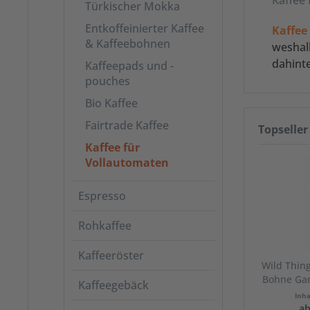
Türkischer Mokka
Entkoffeinierter Kaffee
Kaffee
& Kaffeebohnen
weshalb
dahinte
Kaffeepads und -
pouches
Bio Kaffee
Fairtrade Kaffee
Topseller
Kaffee für
Vollautomaten
Espresso
Rohkaffee
Kaffeeröster
Wild Thin
Bohne Ga
Kaffeegebäck
Inh
ab