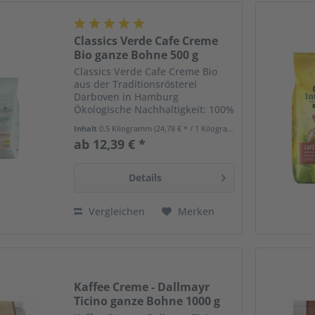
Classics Verde Cafe Creme
Bio ganze Bohne 500 g
Classics Verde Cafe Creme Bio
aus der Traditionsrösterei
Darboven in Hamburg
Ökologische Nachhaltigkeit: 100%
biologischer Anbau Was könnte
Inhalt
0.5 Kilogramm
(24,78 € * / 1 Kilogramm)
besser sein als exzellenter
ab 12,39 € *
Geschmack verbunden mit dem
guten Gefühl, einen nachhaltigen
Umgang...
Details
Vergleichen
Merken
Kaffee Creme - Dallmayr
Ticino ganze Bohne 1000 g