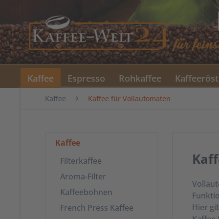
Kaffee
Espresso
Rohkaffee
Kaffeeröst
Kaffee
Kaffee für Vollautomaten
Kaffee
Kaff
Filterkaffee
Aroma-Filter
Vollaut
Kaffeebohnen
Funkti
Hier g
French Press Kaffee
Kaffee 