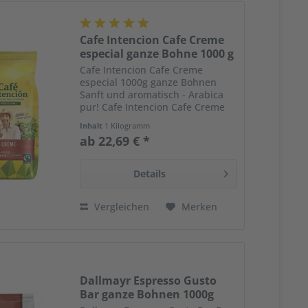
Cafe Intencion Cafe Creme
especial ganze Bohne 1000 g
Cafe Intencion Cafe Creme
especial 1000g ganze Bohnen
Sanft und aromatisch - Arabica
pur! Cafe Intencion Cafe Creme
ist ein sehr sinnlicher, feiner und
Inhalt
1 Kilogramm
köstlicher Kaffee – darf er auch
ab 22,69 € *
Ihr Herz erobern? Allerfeinste
Arabicabohnen ,...
Details
Vergleichen
Merken
Dallmayr Espresso Gusto
Bar ganze Bohnen 1000g