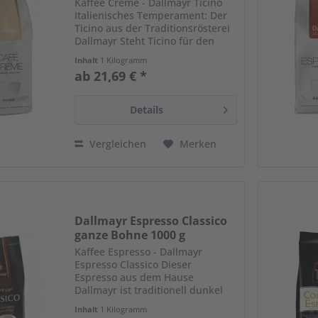
Kaffee Creme - Dallmayr Ticino
Italienisches Temperament: Der
Ticino aus der Traditionsrösterei
Dallmayr Steht Ticino für den
Schweizer Kanton oder den
Inhalt
1 Kilogramm
Nebenfluss des Po in
ab 21,69 € *
Oberitalien? Bei Dallmayr steht
Ticino ganz klar für ein...
Details
Vergleichen
Merken
Dallmayr Espresso Classico
ganze Bohne 1000 g
Kaffee Espresso - Dallmayr
Espresso Classico Dieser
Espresso aus dem Hause
Dallmayr ist traditionell dunkel
geröstet und erhält so seine
Inhalt
1 Kilogramm
geschmacksintensive Fülle. Die