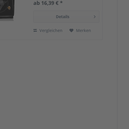
ab 16,39 € *
Kaffeegenuss á la Italia - stark,
aromatisch und temperamentvoll
....
Details
Vergleichen
Merken