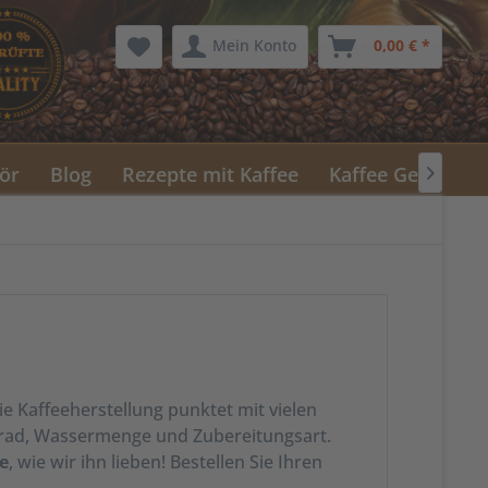
Mein Konto
0,00 € *
ör
Blog
Rezepte mit Kaffee
Kaffee Geschenk

e Kaffeeherstellung punktet mit vielen
lgrad, Wassermenge und Zubereitungsart.
e
, wie wir ihn lieben! Bestellen Sie Ihren