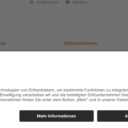
Vergleichen
Merken
ice
Informationen
nd Versand
Über Kaffee-Welt24: Automat
mehr
recht
Kontakt
undeninformationen
Datenschutz
Impressum
iderrufen
e inkl. gesetzl. Mehrwertsteuer zzgl.
Versandkosten
. | Copyright © 2008-2026 