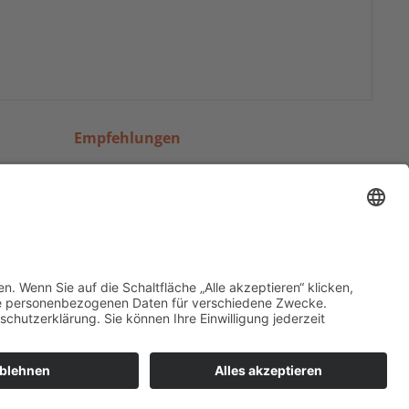
Empfehlungen
en &
Facebook
KaffeeWelt24