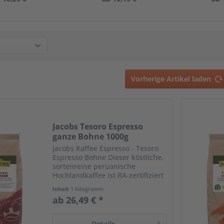
Vorherige Artikel laden
Jacobs Tesoro Espresso
ganze Bohne 1000g
Jacobs Kaffee Espresso - Tesoro
Espresso Bohne Dieser köstliche,
sortenreine peruanische
Hochlandkaffee ist RA-zertifiziert
und stammt zu 100% aus
Inhalt
1 Kilogramm
biologischem Anbau. Die
ab 26,49 € *
Arabicabohnen werden sorgfältig
in Kleinstmengen in...
Details