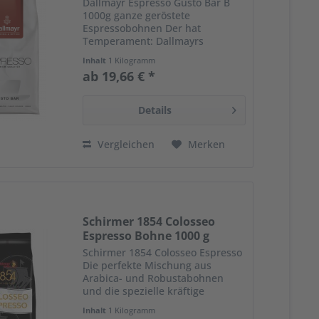
Dallmayr Espresso Gusto Bar B
1000g ganze geröstete
Espressobohnen Der hat
Temperament: Dallmayrs
Espresso Gusto Bar schmeckt
Inhalt
1 Kilogramm
intensiv, aromatisch und bringt
ab 19,66 € *
eine feine Kakaonote in die
Espressotasse. Eine sorgfältig
zusammengestellte...
Details
Vergleichen
Merken
Schirmer 1854 Colosseo
Espresso Bohne 1000 g
Schirmer 1854 Colosseo Espresso
Die perfekte Mischung aus
Arabica- und Robustabohnen
und die spezielle kräftige
Langzeit Espresso Röstung
Inhalt
1 Kilogramm
verleihen diesem Espresso den