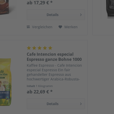
ab 17,29 € *
feine Crema und das rassige
Aroma begeistern auch
Espressokenner....
Details
Vergleichen
Merken
Cafe Intencion especial
Espresso ganze Bohne 1000
g
Kaffee Espresso - Cafe Intencion
especial Espresso Ein fair
gehandelter Espresso aus
hochwertiger Arabica-Robusta-
Mischung, der puren
Inhalt
1 Kilogramm
Kaffeegenuss verspricht! Sein
ab 22,69 € *
vollmundiges und würziges
Aroma und sein kräftiger
Geschmack wecken...
Details