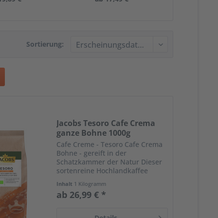
Sortierung:
Jacobs Tesoro Cafe Crema
ganze Bohne 1000g
Cafe Creme - Tesoro Cafe Crema
Bohne - gereift in der
Schatzkammer der Natur Dieser
sortenreine Hochlandkaffee
stammt von den Berghängen
Inhalt
1 Kilogramm
Perus, ist RA-zertifiziert und zu
ab 26,99 € *
100 % biologisch angebaut. Die
Kaffeepflanzen wachsen auf bis
zu...
Details