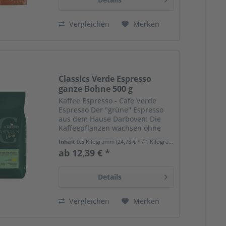
Vergleichen
Merken
Classics Verde Espresso
ganze Bohne 500 g
Kaffee Espresso - Cafe Verde
Espresso Der "grüne" Espresso
aus dem Hause Darboven: Die
Kaffeepflanzen wachsen ohne
chemischen Dünger und
Inhalt
0.5 Kilogramm
(24,78 € * / 1 Kilogramm)
synthetische Pestizide. Deshalb
ab 12,39 € *
erhielt dieser Kaffee das
Zertifikat der EG-Öko-
Verordnung. Mit Cafe...
Details
Vergleichen
Merken