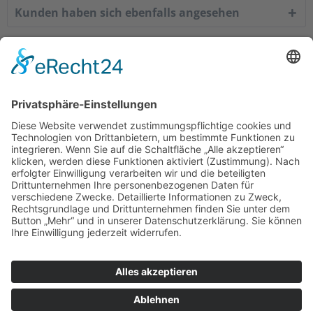
Kunden haben sich ebenfalls angesehen
Service Hotline
Shop Service
Informationen
Empfehlungen
* Alle Preise inkl. gesetzl. Mehrwertsteuer zzgl.
Versandkosten
. |
Copyright © 2008-2026 KaffeeWelt24
Über Kaffee-Welt24: Automaten & mehr
Kontakt
Zahlung und Versand
Widerrufsrecht