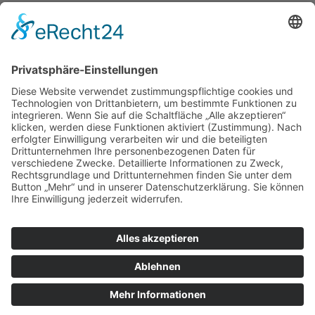
Service Hotline
Shop Service
Informationen
Empfehlungen
* Alle Preise inkl. gesetzl. Mehrwertsteuer zzgl.
Versandkosten
. |
Copyright © 2008-2026 KaffeeWelt24
Über Kaffee-Welt24: Automaten & mehr
Kontakt
Zahlung und Versand
Widerrufsrecht
Datenschutz
AGB und Kundeninformationen