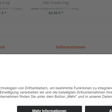
a 4 Kg
Fair-Trade 4 Kg
20,99 € * / 1 Kilogramm)
Inhalt
4 Kilogramm
(20,99 € * / 1 Kilogramm)
 € *
83,95 € *
ice
Informationen
nd Versand
Über Kaffee-Welt24: Automat
mehr
recht
Kontakt
undeninformationen
Datenschutz
Impressum
iderrufen