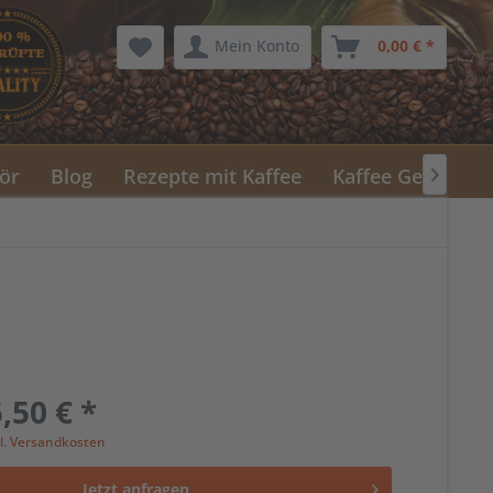
Mein Konto
0,00 € *
ör
Blog
Rezepte mit Kaffee
Kaffee Geschenk

,50 € *
l. Versandkosten
Jetzt anfragen