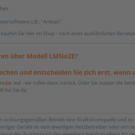
chen
tersoftware z.B.: "Artisan"
aufen Sie hier im Shop - nach einer ausführlichen Beratun
ren über Modell LMNo2E?
chen und entscheiden Sie sich erst, wenn al
mular
auf - wir rufen dann zurück. Oder Sie nutzen die Serv
0 für Sie da.
en ordnungsgemäßen Betrieb eine Kraftstromquelle und ist
erfertiger Geräte ist vom jeweiligen Netzbetreiber oder von
ung der Zustimmung des jeweiligen Netzbetreibers für die In