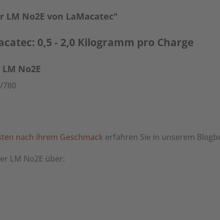
er LM No2E von LaMacatec"
catec: 0,5 - 2,0 Kilogramm pro Charge
s LM No2E
/780
östen nach ihrem Geschmack
erfahren Sie in unserem Blogbe
der LM No2E über: