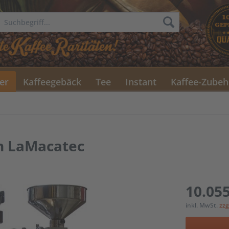
er
Kaffeegebäck
Tee
Instant
Kaffee-Zubeh
n LaMacatec
10.055
inkl. MwSt.
zzg