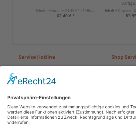
Antigu
Inhalt
4 Kilogramm
(15,60 € * / 1 Kilogramm)
Inhalt
4 Kilogramm
(
62,40 € *
83,95
Service Hotline
Shop Serv
Telefonische Unterstützung und
Zahlung u
Beratung unter:
Rückgabe
Widerrufs
07024-2345
AGB und K
Mo-Do, 09:00 - 17:00 Uhr
Fr, 09:00 - 14:00 Uhr
Vertrag w