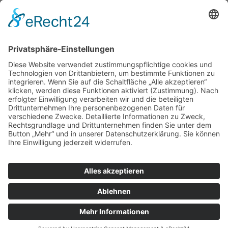
Service Hotline
Shop Service
Informationen
Empfehlungen
* Alle Preise inkl. gesetzl. Mehrwertsteuer zzgl.
Versandkosten
. |
Copyright © 2008-2026 KaffeeWelt24
Über Kaffee-Welt24: Automaten & mehr
Kontakt
Zahlung und Versand
Widerrufsrecht
Datenschutz
AGB und Kundeninformationen