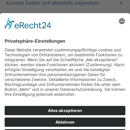
Kunden haben sich ebenfalls angesehen
Service Hotline
Shop Service
Informationen
Empfehlungen
* Alle Preise inkl. gesetzl. Mehrwertsteuer zzgl.
Versandkosten
. |
Copyright © 2008-2026 KaffeeWelt24
Über Kaffee-Welt24: Automaten & mehr
Kontakt
Zahlung und Versand
Widerrufsrecht